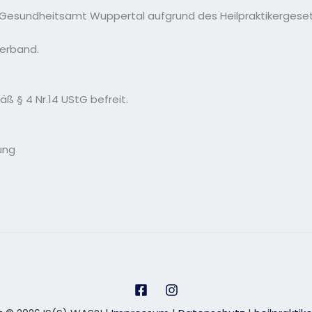
om Gesundheitsamt Wuppertal aufgrund des Heilpraktikergese
Verband.
ß § 4 Nr.14 UStG befreit.
ung