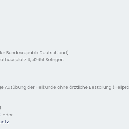
 der Bundesrepublik Deutschland)
athausplatz 3, 42651 Solingen
e Ausübung der Heilkunde ohne ärztliche Bestallung (Heilpr
d
l
oder
esetz