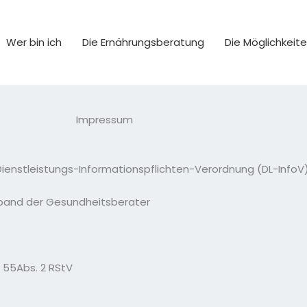
Wer bin ich
Die Ernährungsberatung
Die Möglichkeit
Impressum
enstleistungs-Informationspflichten-Verordnung (DL-InfoV)
band der Gesundheitsberater
§ 55Abs. 2 RStV